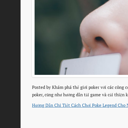
Posted by
Khám phá thế giới poker với các công c
poker, cũng như hướng dẫn tải game và cải thiện k
Hướng Dẫn Chi Tiết Cách Chơi Poke Legend Cho 