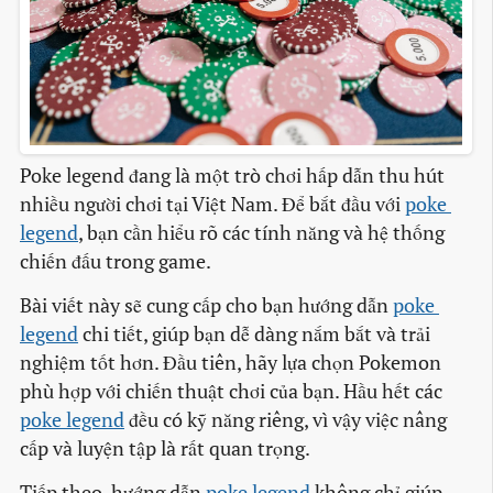
Poke legend đang là một trò chơi hấp dẫn thu hút
nhiều người chơi tại Việt Nam. Để bắt đầu với
poke 
legend
, bạn cần hiểu rõ các tính năng và hệ thống
chiến đấu trong game.
Bài viết này sẽ cung cấp cho bạn hướng dẫn
poke 
legend
chi tiết, giúp bạn dễ dàng nắm bắt và trải
nghiệm tốt hơn. Đầu tiên, hãy lựa chọn Pokemon
phù hợp với chiến thuật chơi của bạn. Hầu hết các
poke legend
đều có kỹ năng riêng, vì vậy việc nâng
cấp và luyện tập là rất quan trọng.
Tiếp theo, hướng dẫn
poke legend
không chỉ giúp