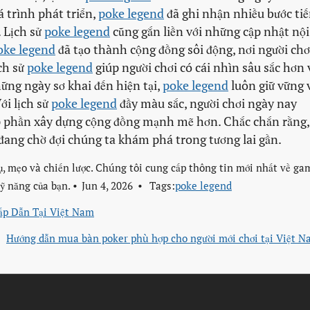
á trình phát triển,
poke legend
đã ghi nhận nhiều bước ti
. Lịch sử
poke legend
cũng gắn liền với những cập nhật nội
oke legend
đã tạo thành cộng đồng sôi động, nơi người chơ
ịch sử
poke legend
giúp người chơi có cái nhìn sâu sắc hơn 
hững ngày sơ khai đến hiện tại,
poke legend
luôn giữ vững 
ới lịch sử
poke legend
đầy màu sắc, người chơi ngày nay
p phần xây dựng cộng đồng mạnh mẽ hơn. Chắc chắn rằng,
đang chờ đợi chúng ta khám phá trong tương lai gần.
ụ, mẹo và chiến lược. Chúng tôi cung cấp thông tin mới nhất về ga
ỹ năng của bạn.
Jun 4, 2026
Tags:
poke legend
ấp Dẫn Tại Việt Nam
Hướng dẫn mua bàn poker phù hợp cho người mới chơi tại Việt 