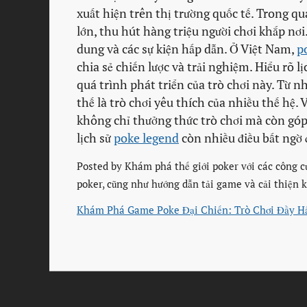
xuất hiện trên thị trường quốc tế. Trong qu
lớn, thu hút hàng triệu người chơi khắp nơi
dung và các sự kiện hấp dẫn. Ở Việt Nam,
p
chia sẻ chiến lược và trải nghiệm. Hiểu rõ l
quá trình phát triển của trò chơi này. Từ n
thế là trò chơi yêu thích của nhiều thế hệ. V
không chỉ thưởng thức trò chơi mà còn gó
lịch sử
poke legend
còn nhiều điều bất ngờ 
Posted by
Khám phá thế giới poker với các công c
poker, cũng như hướng dẫn tải game và cải thiện k
Khám Phá Game Poke Đại Chiến: Trò Chơi Đầy H