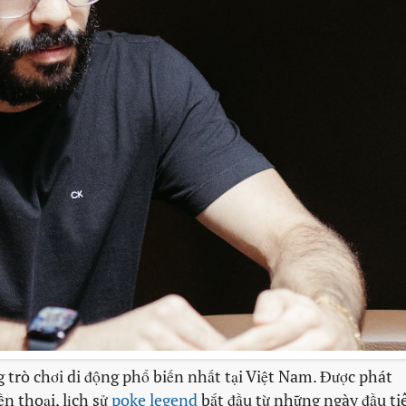
trò chơi di động phổ biến nhất tại Việt Nam. Được phát
n thoại, lịch sử
poke legend
bắt đầu từ những ngày đầu ti