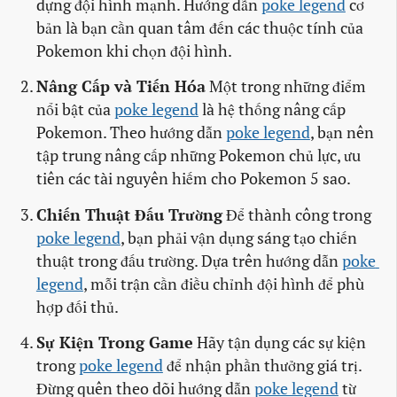
dựng đội hình mạnh. Hướng dẫn
poke legend
cơ
bản là bạn cần quan tâm đến các thuộc tính của
Pokemon khi chọn đội hình.
Nâng Cấp và Tiến Hóa
Một trong những điểm
nổi bật của
poke legend
là hệ thống nâng cấp
Pokemon. Theo hướng dẫn
poke legend
, bạn nên
tập trung nâng cấp những Pokemon chủ lực, ưu
tiên các tài nguyên hiếm cho Pokemon 5 sao.
Chiến Thuật Đấu Trường
Để thành công trong
poke legend
, bạn phải vận dụng sáng tạo chiến
thuật trong đấu trường. Dựa trên hướng dẫn
poke 
legend
, mỗi trận cần điều chỉnh đội hình để phù
hợp đối thủ.
Sự Kiện Trong Game
Hãy tận dụng các sự kiện
trong
poke legend
để nhận phần thưởng giá trị.
Đừng quên theo dõi hướng dẫn
poke legend
từ