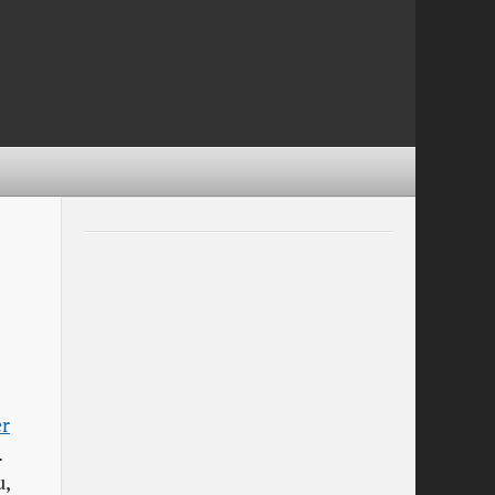
er
.
u,