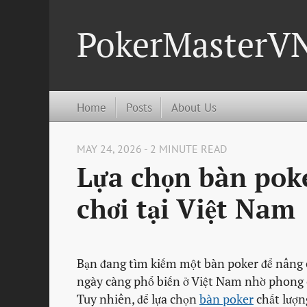
PokerMasterV
Home
Posts
About Us
MAY 24, 2026 - 2 MINUTE READ
Lựa chọn bàn poke
chơi tại Việt Nam
Bạn đang tìm kiếm một bàn poker để nâng c
ngày càng phổ biến ở Việt Nam nhờ phong cá
Tuy nhiên, để lựa chọn
bàn poker
chất lượn