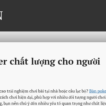
N
r chất lượng cho người
ao trải nghiệm chơi bài tại nhà hoặc câu lạc bộ?
Bàn pok
ch chơi hiện đại, phù hợp với nhiều đối tượng người chơi
g, bạn nên chú ý đến nhiều yếu tố quan trọng như chất liệ