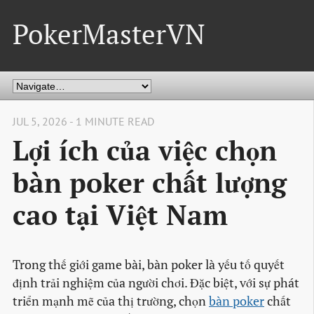
PokerMasterVN
JUL 5, 2026 - 1 MINUTE READ
Lợi ích của việc chọn
bàn poker chất lượng
cao tại Việt Nam
Trong thế giới game bài, bàn poker là yếu tố quyết
định trải nghiệm của người chơi. Đặc biệt, với sự phát
triển mạnh mẽ của thị trường, chọn
bàn poker
chất