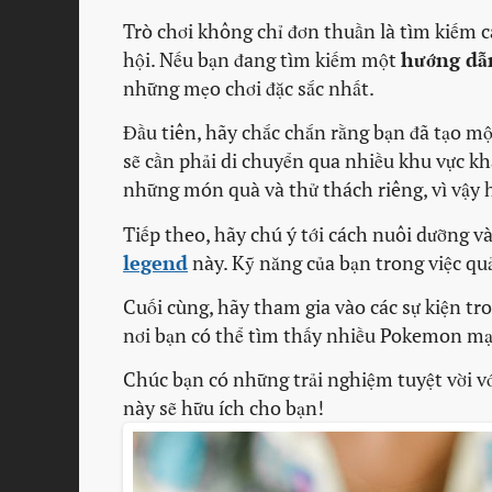
Trò chơi không chỉ đơn thuần là tìm kiếm 
hội. Nếu bạn đang tìm kiếm một
hướng d
những mẹo chơi đặc sắc nhất.
Đầu tiên, hãy chắc chắn rằng bạn đã tạo mộ
sẽ cần phải di chuyển qua nhiều khu vực kh
những món quà và thử thách riêng, vì vậy h
Tiếp theo, hãy chú ý tới cách nuôi dưỡng 
legend
này. Kỹ năng của bạn trong việc quả
Cuối cùng, hãy tham gia vào các sự kiện t
nơi bạn có thể tìm thấy nhiều Pokemon mạ
Chúc bạn có những trải nghiệm tuyệt vời v
này sẽ hữu ích cho bạn!